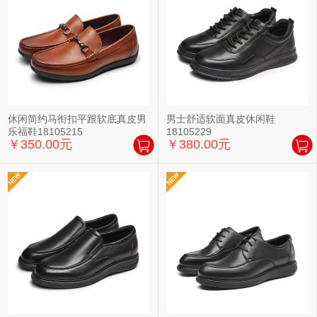
休闲简约马衔扣平跟软底真皮男
男士舒适软面真皮休闲鞋
乐福鞋18105215
18105229
￥350.00元
￥380.00元