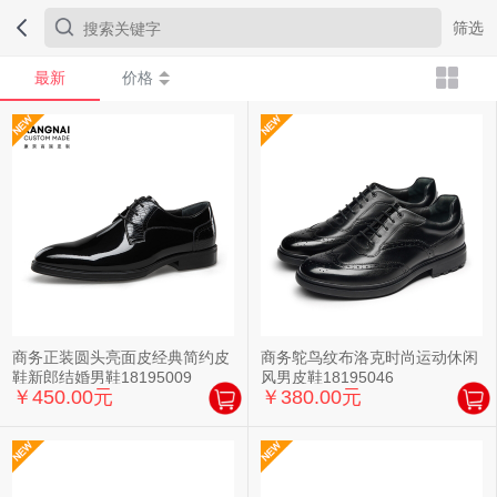
筛选
最新
价格
商务正装圆头亮面皮经典简约皮
商务鸵鸟纹布洛克时尚运动休闲
鞋新郎结婚男鞋18195009
风男皮鞋18195046
￥450.00元
￥380.00元