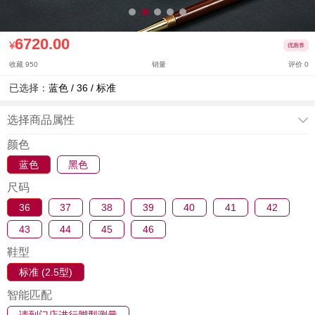
6720.00
¥
优惠券
收藏 950
销量
评价 0
已选择：
蓝色 / 36 / 标准
选择商品属性
颜色
蓝色
黑色
尺码
36
37
38
39
40
41
42
43
44
45
46
鞋型
标准 (2.5型)
智能匹配