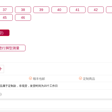
37
38
39
40
41
42
45
46
型)
进行脚型测量
顺丰包邮
定制商品
品属于定制款，非现货，发货时间为15个工作日
)