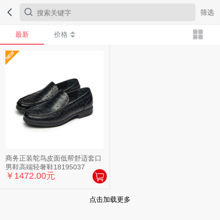
筛选
最新
价格
商务正装鸵鸟皮面低帮舒适套口
男鞋高端轻奢鞋18195037
￥1472.00元
点击加载更多