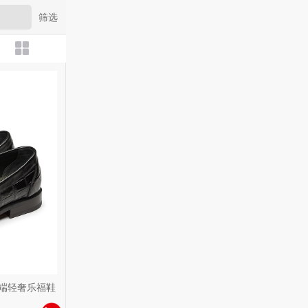
筛选
端轻奢乐福鞋