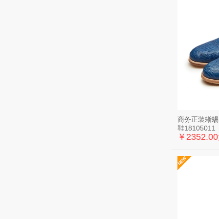
商务正装蜥蜴
鞋18105011
￥2352.0