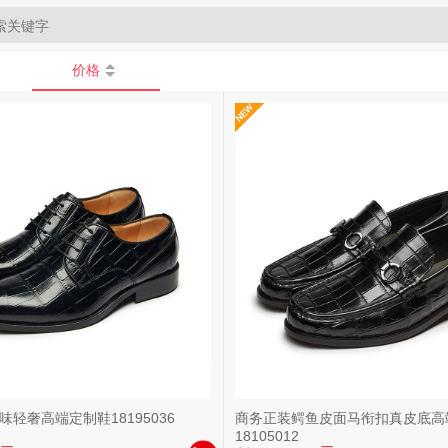
价格
轻奢高端定制鞋18195036
商务正装鳄鱼皮面马衔扣真皮底高
18105012