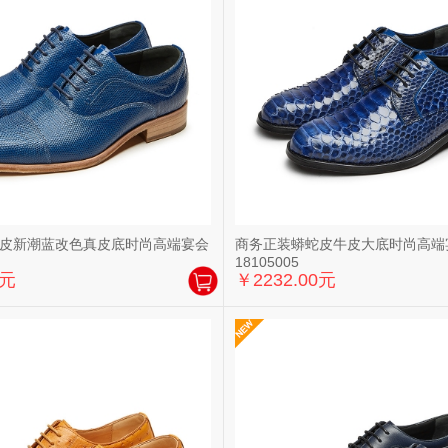
皮新潮蓝改色真皮底时尚高端宴会
商务正装蟒蛇皮牛皮大底时尚高端
18105005
0元
￥2232.00元