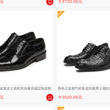
0元
￥6720.00元
皮真皮大底时尚轻奢高端定制皮鞋
商务正装霸气鳄鱼皮经典男士德比鞋1
0元
￥5520.00元