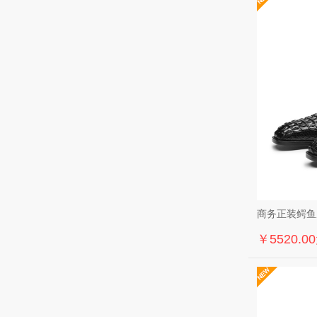
商务正装鳄鱼皮
￥5520.0