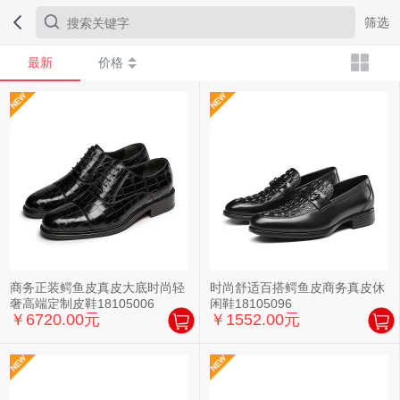
筛选
最新
价格
商务正装鳄鱼皮真皮大底时尚轻
时尚舒适百搭鳄鱼皮商务真皮休
奢高端定制皮鞋18105006
闲鞋18105096
￥6720.00元
￥1552.00元