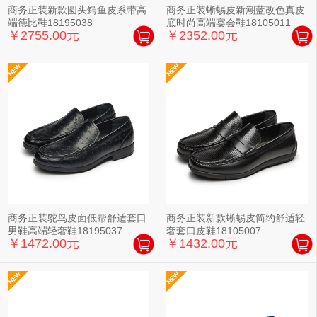
商务正装新款圆头鳄鱼皮系带高
商务正装蜥蜴皮新潮蓝改色真皮
端德比鞋18195038
底时尚高端宴会鞋18105011
￥2755.00元
￥2352.00元
商务正装鸵鸟皮面低帮舒适套口
商务正装新款蜥蜴皮简约舒适轻
男鞋高端轻奢鞋18195037
奢套口皮鞋18105007
￥1472.00元
￥1432.00元