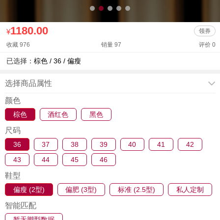
1180.00
¥
领券
收藏 976
销量 97
评价 0
已选择：
棕色 / 36 / 偏瘦
选择商品属性
颜色
棕色
酒红色
黑色
尺码
36
37
38
39
40
41
42
43
44
45
46
鞋型
偏瘦 (2型)
偏肥 (3型)
标准 (2.5型)
私人定制
智能匹配
暂无脚型数据