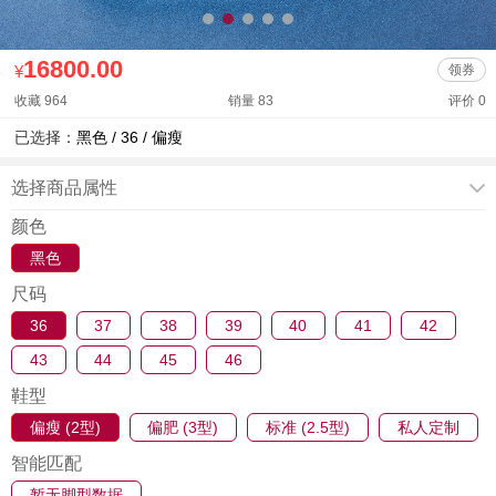
16800.00
¥
领券
收藏 964
销量 83
评价 0
已选择：
黑色 / 36 / 偏瘦
选择商品属性
颜色
黑色
尺码
36
37
38
39
40
41
42
43
44
45
46
鞋型
偏瘦 (2型)
偏肥 (3型)
标准 (2.5型)
私人定制
智能匹配
暂无脚型数据