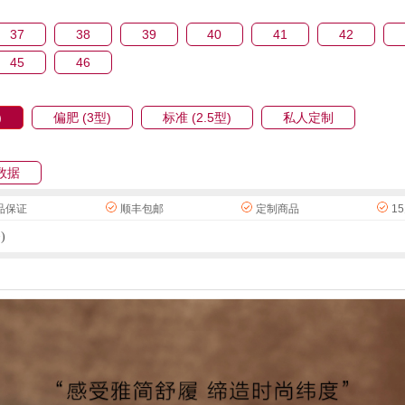
37
38
39
40
41
42
45
46
)
偏肥 (3型)
标准 (2.5型)
私人定制
数据
品保证
顺丰包邮
定制商品
1
)