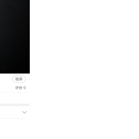
领券
评价 0