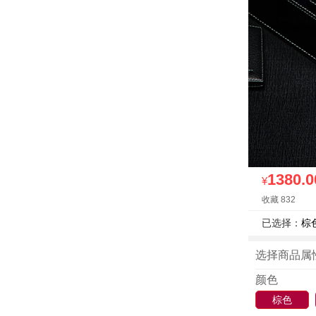
1380.0
¥
收藏 832
已选择：
棕色
选择商品属
颜色
棕色