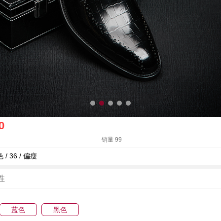
0
销量 99
 / 36 / 偏瘦
性
蓝色
黑色