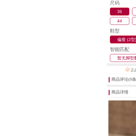
尺码
36
44
鞋型
偏瘦 (2型
智能匹配
暂无脚型
正
商品评论(0条
商品详情